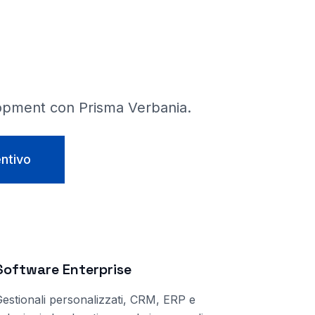
opment con Prisma
Verbania
.
entivo
Software Enterprise
estionali personalizzati, CRM, ERP e