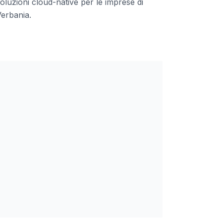
oluzioni cloud-native per le imprese
di
Verbania
.