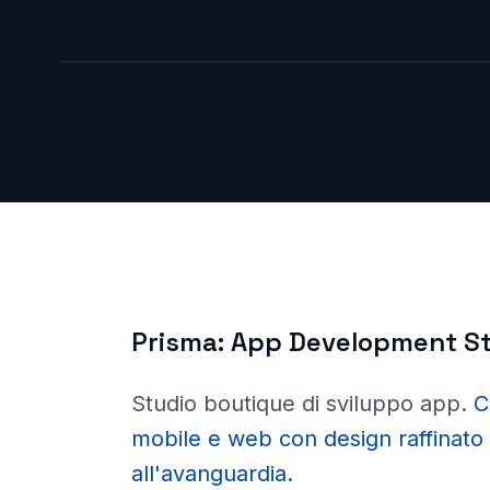
Prisma:
App Development St
Studio boutique di sviluppo app
.
C
mobile e web con design raffinato
all'avanguardia.