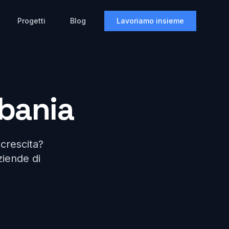
Progetti
Blog
Lavoriamo insieme
bania
crescita?
ziende di