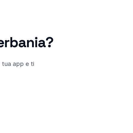
erbania
?
 tua app e ti