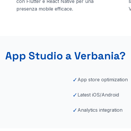
con Flutter e React Native per una
s
presenza mobile efficace.
App Studio a
Verbania
?
✓
App store optimization
✓
Latest iOS/Android
✓
Analytics integration