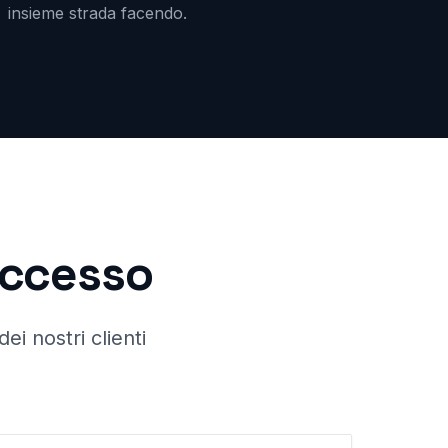
insieme strada facendo.
successo
ei nostri clienti