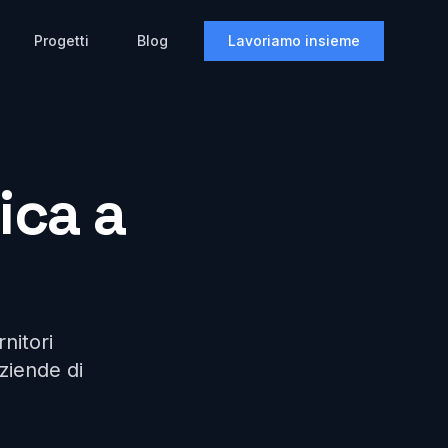
Progetti
Blog
Lavoriamo insieme
ica a
rnitori
aziende di