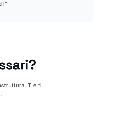
i IT
ssari
?
truttura IT e ti
.