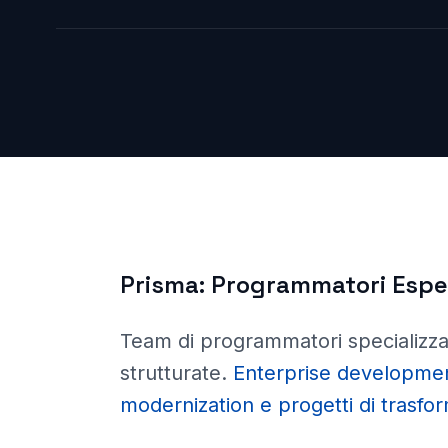
Prisma:
Programmatori Esper
Team di programmatori specializza
strutturate
.
Enterprise developmen
modernization e progetti di trasfor