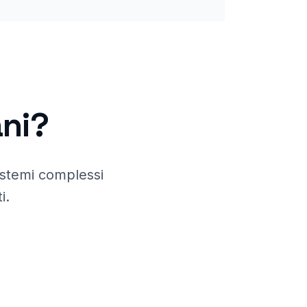
ni
?
istemi complessi
i.