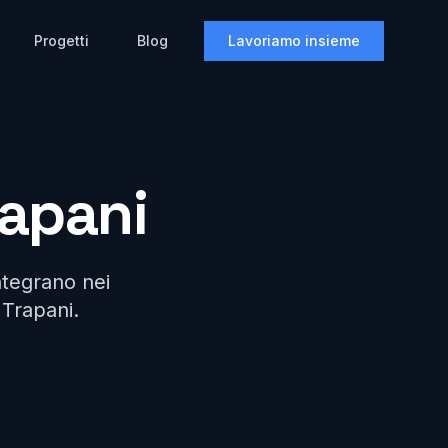
Progetti
Blog
Lavoriamo insieme
rapani
ntegrano nei
 Trapani.