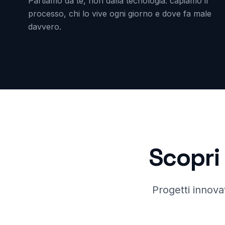
Partiamo da te, non dalla tecnologia: capiamo il
processo, chi lo vive ogni giorno e dove fa male
davvero.
Scopri 
Progetti innovat