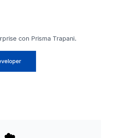
rprise con Prisma
Trapani
.
eveloper
☁️