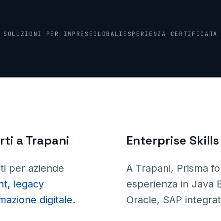
SOLUZIONI PER IMPRESE
GLOBALI
ESPERIENZA CERTIFICATA
ti a
Trapani
Enterprise Skills
ti per aziende
A Trapani
, Prisma
f
t, legacy
esperienza in Java 
mazione digitale.
Oracle, SAP integra