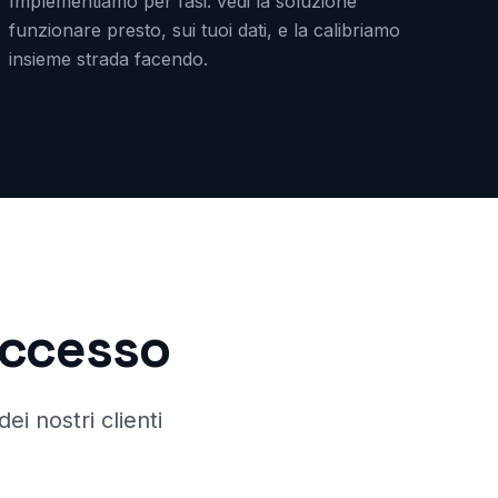
Implementiamo per fasi: vedi la soluzione
funzionare presto, sui tuoi dati, e la calibriamo
insieme strada facendo.
successo
ei nostri clienti