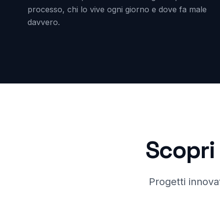
processo, chi lo vive ogni giorno e dove fa male
davvero.
Scopri 
Progetti innovat