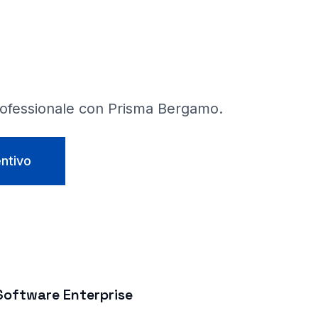
rofessionale con Prisma
Bergamo
.
entivo
Software Enterprise