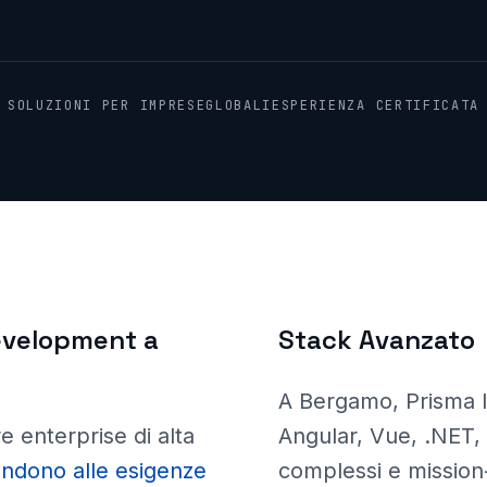
SOLUZIONI PER IMPRESE
GLOBALI
ESPERIENZA CERTIFICATA
evelopment a
Stack Avanzato
A Bergamo
, Prisma
 enterprise di alta
Angular, Vue, .NET,
pondono alle esigenze
complessi e mission-c