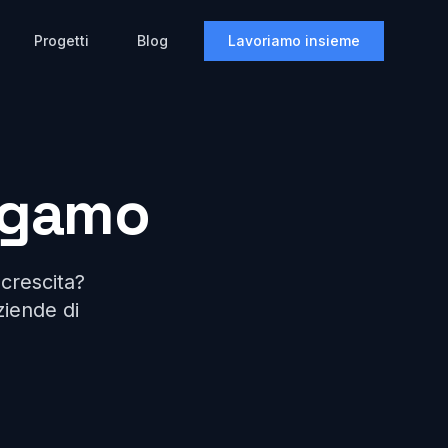
Progetti
Blog
Lavoriamo insieme
rgamo
crescita?
ziende di