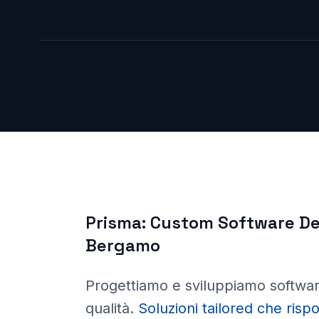
Prisma:
Custom Software D
Bergamo
Progettiamo e sviluppiamo software
qualità
.
Soluzioni tailored che ris