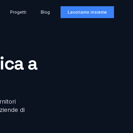
Progetti
Blog
Lavoriamo insieme
ica a
rnitori
aziende di