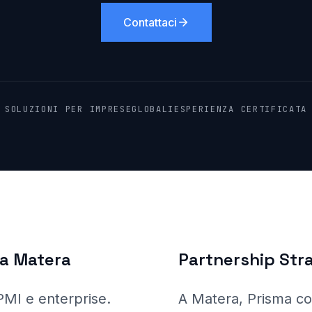
Contattaci
SOLUZIONI PER IMPRESE
GLOBALI
ESPERIENZA CERTIFICATA
 a
Matera
Partnership Str
 PMI e enterprise
.
A Matera
, Prisma
co