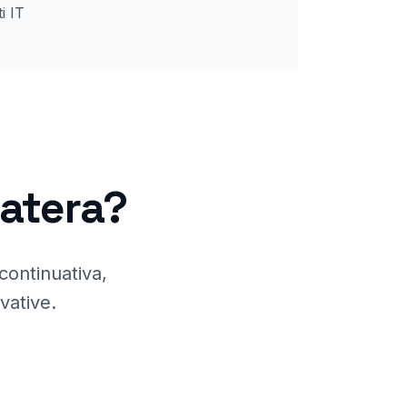
i IT
atera
?
continuativa,
vative.