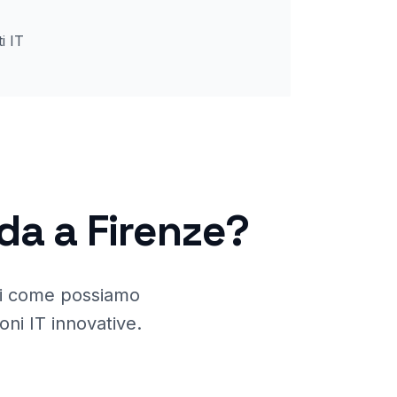
i IT
nda a
Firenze
?
ri come possiamo
ioni IT innovative.