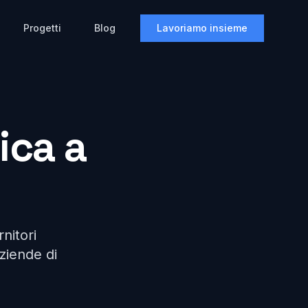
Progetti
Blog
Lavoriamo insieme
ica a
rnitori
aziende di