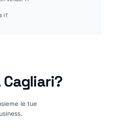
i IT
a
Cagliari
?
nsieme le tue
usiness.