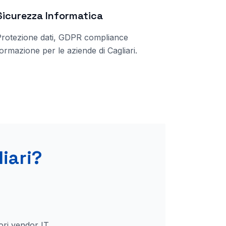
Sicurezza Informatica
Protezione dati, GDPR compliance
ormazione per le aziende di
Cagliari
.
iari
?
ori vendor IT