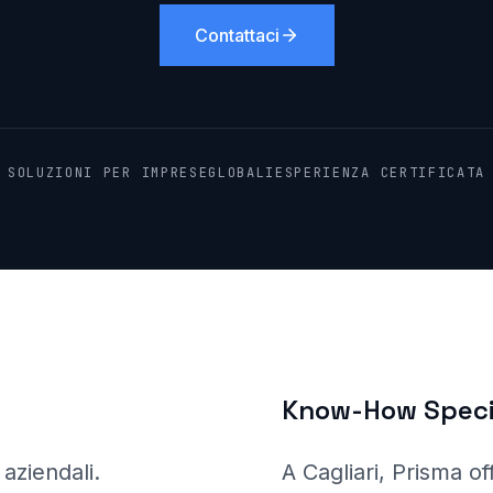
Contattaci
SOLUZIONI PER IMPRESE
GLOBALI
ESPERIENZA CERTIFICATA
Know-How Speci
 aziendali
.
A Cagliari
, Prisma
of