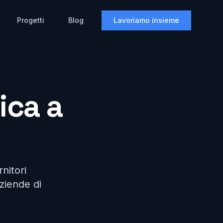
Progetti
Blog
Lavoriamo insieme
ica a
rnitori
aziende di