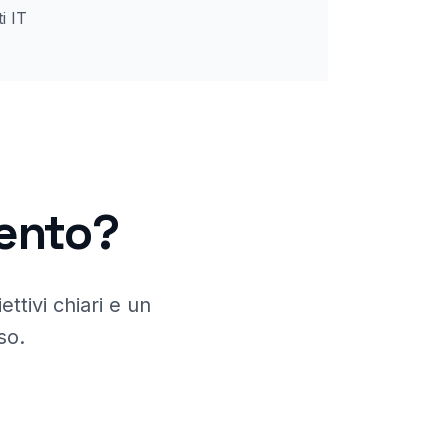
i IT
ento
?
ttivi chiari e un
so.