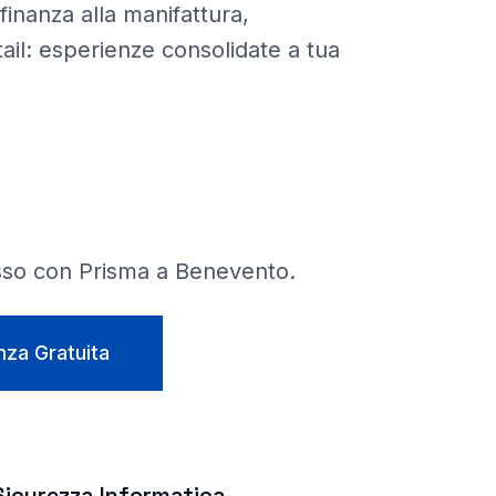
 finanza alla manifattura,
tail: esperienze consolidate a tua
sso con Prisma a
Benevento
.
nza Gratuita
Sicurezza Informatica