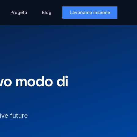
Progetti
Blog
Lavoriamo insieme
vo modo di
tive future